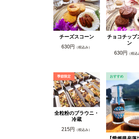
チーズスコーン
チョコチップ
ン
630円
（税込み）
630円
（税込
全粒粉のブラウニ・
冷蔵
215円
（税込み）
【愛媛県産藻