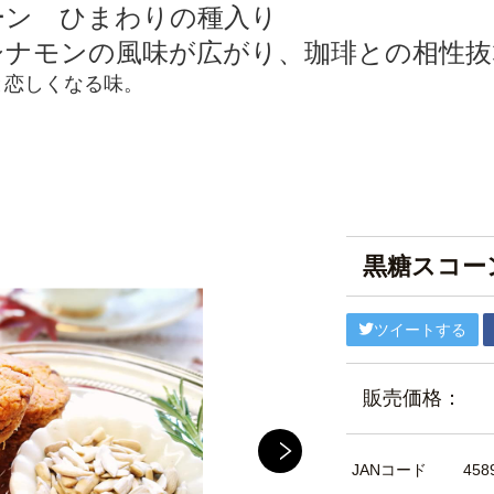
ーン ひまわりの種
入り
シナモンの風味が広がり、
珈琲との相性抜
と恋しくなる味。
。
黒糖スコー
ツイートする
販売価格：
JANコード
458