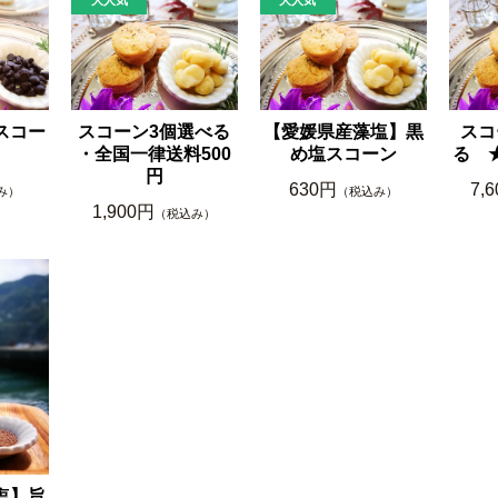
スコー
スコーン3個選べる
【愛媛県産藻塩】黒
スコ
・全国一律送料500
め塩スコーン
る 
円
630円
7,
み）
（税込み）
1,900円
（税込み）
塩】旨