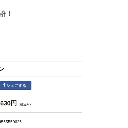
群！
ン
シェアする
630円
（税込み）
9565550626