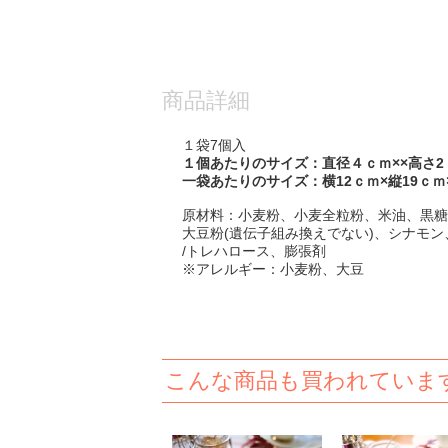
商品詳細
１袋7個入
１個あたりのサイズ：直径
４ｃｍ××高さ2
一袋あたりのサイズ：横12ｃｍ×縦19ｃｍ
原材料：小麦粉、小麦全粒粉、米油、黒糖
大豆粉(遺伝子組み換えでない)、シナモ
/トレハロース、膨張剤
※アレルギー：小麦粉、大豆
こんな商品も買われていま