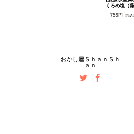
くろめ塩（
756円
（税込
おかし屋ＳｈａｎＳｈ
ａｎ