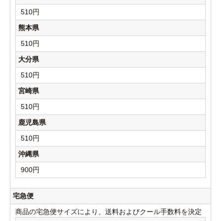
510円
熊本県
510円
大分県
510円
宮崎県
510円
鹿児島県
510円
沖縄県
900円
宅急便
商品の宅急便サイズにより、送料およびクール手数料を決定