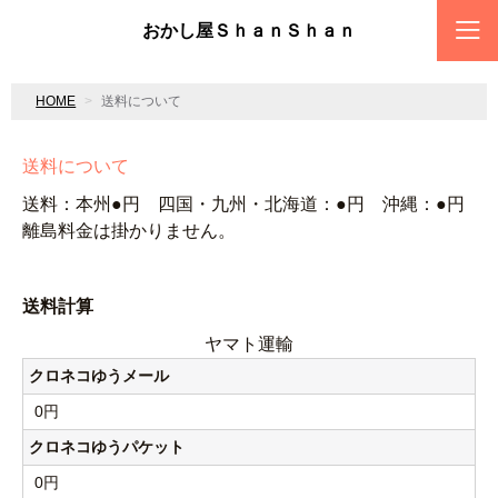
おかし屋ＳｈａｎＳｈａｎ
HOME
送料について
送料について
送料：本州●円 四国・九州・北海道：●円 沖縄：●円
離島料金は掛かりません。
送料計算
ヤマト運輸
クロネコゆうメール
0円
クロネコゆうパケット
0円