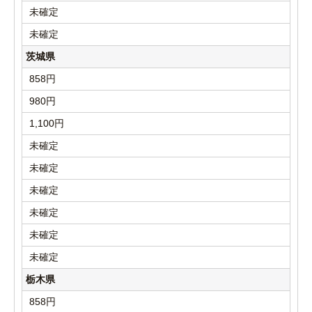
未確定
未確定
茨城県
858円
980円
1,100円
未確定
未確定
未確定
未確定
未確定
未確定
栃木県
858円