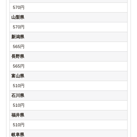
570円
山梨県
570円
新潟県
565円
長野県
565円
富山県
510円
石川県
510円
福井県
510円
岐阜県