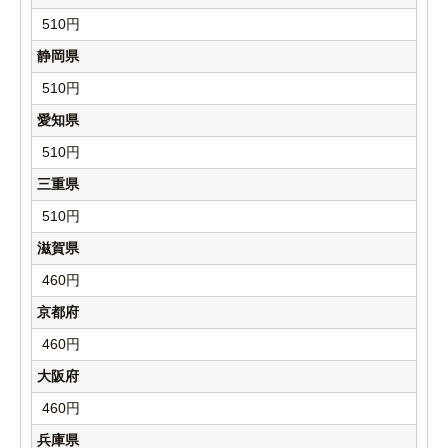
510円
静岡県
510円
愛知県
510円
三重県
510円
滋賀県
460円
京都府
460円
大阪府
460円
兵庫県