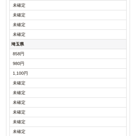
未確定
未確定
未確定
未確定
埼玉県
858円
980円
1,100円
未確定
未確定
未確定
未確定
未確定
未確定