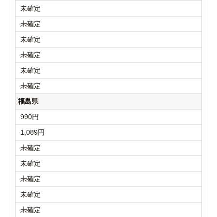
未確定
未確定
未確定
未確定
未確定
未確定
福島県
990円
1,089円
未確定
未確定
未確定
未確定
未確定