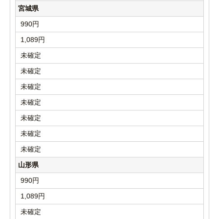
宮城県
990円
1,089円
未確定
未確定
未確定
未確定
未確定
未確定
未確定
山形県
990円
1,089円
未確定