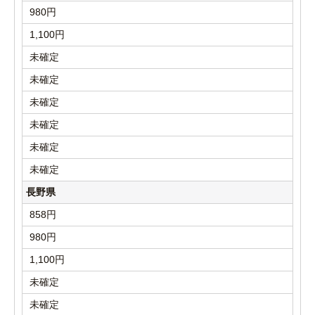
980円
1,100円
未確定
未確定
未確定
未確定
未確定
未確定
長野県
858円
980円
1,100円
未確定
未確定