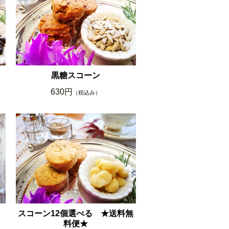
黒糖スコーン
630円
（税込み）
スコーン12個選べる ★送料無
料便★