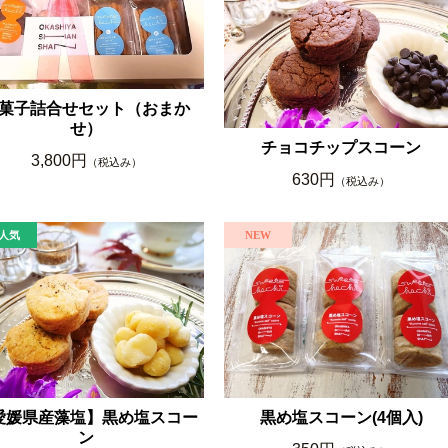
菓子詰合せセット（おまか
せ）
チョコチップスコーン
3,800円
（税込み）
630円
（税込み）
愛媛県産藻塩】黒め塩スコー
黒め塩スコーン(4個入)
ン